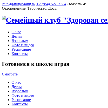
club@familyclubhf.ru
+7 (964) 521 03 04
Новости в:
Оздоровление. Творчество. Досуг
О нас
Детям
Взрослым
Фото и видео
Расписание
Контакты
Готовимся к школе играя
Смотреть
О нас
Детям
Взрослым
Фото и видео
Расписание
Контакты