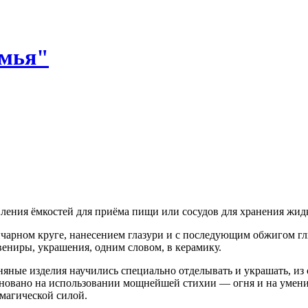
ления ёмкостей для приёма пищи или сосудов для хранения жид
нчарном круге, нанесением глазури и с последующим обжигом г
вениры, украшения, одним словом, в керамику.
иняные изделия научились специально отделывать и украшать, из
основано на использовании мощнейшей стихии — огня и на умени
магической силой.