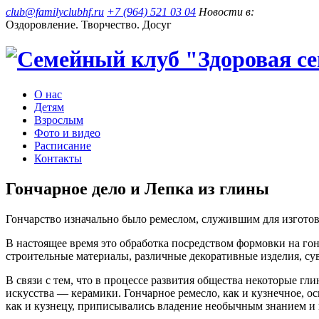
club@familyclubhf.ru
+7 (964) 521 03 04
Новости в:
Оздоровление. Творчество. Досуг
О нас
Детям
Взрослым
Фото и видео
Расписание
Контакты
Гончарное дело и Лепка из глины
Гончарство изначально было ремеслом, служившим для изготов
В настоящее время это обработка посредством формовки на го
строительные материалы, различные декоративные изделия, су
В связи с тем, что в процессе развития общества некоторые гл
искусства — керамики. Гончарное ремесло, как и кузнечное, 
как и кузнецу, приписывались владение необычным знанием и 